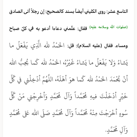
التاسع عشر: روى الكليني أيضاً بسند كالصحيح: إن رجلاً أتى الصادق
(صلوات الله وسلامه عليه)
فقال: علّمني دعاءا أدعو به في كلّ صباح
الحَمْدُ لله الَّذِي يَفْعَلُ ما
ومساء. فقال (عليه السلام): قل:
يَشاءُ وَلا يَفْعَلُ ما يَشاءُ غَيْرُهُ، الحَمْدُ لله كَما يُحِبُّ الله
أنْ يُحْمَدَ الحَمْدُ لله كَما هوَ أهْلَهُ، اللَّهُمَّ أدْخِلْني في كُلِّ
خَيْرٍ أدْخَلْتَ فيهِ مُحَمَّداً وَآلَ مُحَمَّدٍ وَأخْرِجْني مَنْ كُلِّ
سُوءٍ أخْرَجْتَ مِنْهُ مُحَمَّداً وَآلَ مُحَمَّدٍ صَلّى الله عَلى مُحَمَّدٍ
وَآلِ مُحَمَّدٍ.