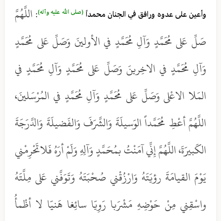
اللَّهُمَّ
(صلى الله عليه وآله)
وأعين على عدوه ورافق في الجنان محمداً
:
صَلِّ عَلى مُحَمَّدٍ وَآلِ مُحَمَّدٍ في الأولينَ وَصَلِّ عَلى مُحَمَّدٍ
وَآلِ مُحَمَّدٍ في الاخِرينَ وَصَلِّ عَلى مُحَمَّدٍ وَآلِ مُحَمَّدٍ في
المَلا الاعْلى وَصَلِّ عَلى مُحَمَّدٍ وَآلِ مُحَمَّدٍ في المُرْسَلينَ،
اللَّهُمَّ أعْطِ مُحَمَّداً الوَسيلَةَ وَالشَّرَفَ وَالفَضيلَةَ وَالدَّرَجَةَ
الكَبيرَةَ، اللَّهُمَّ إِنِّي آمَنْتُ بمُحَمَّدٍ وَآلِهِ وَلَمْ أرَهُ فَلاتَحْرِمْني
يَوْمَ القيامَةَ رؤيَتَهُ وَارْزُقْني صُحْبَتَهُ وَتَوَفَّني عَلى مِلَّتَهُ
واسْقِني مِنْ حَوْضِهِ مَشْرَبا رَوِيّا سائِغا هَنيّا لا أظْمأُ