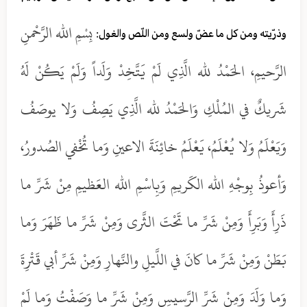
بِسْمِ الله الرَّحْمنِ
وذرّيته ومن كل ما عضّ ولسع ومن اللّص والغول:
الرَّحيمِ، الحَمْدُ لله الَّذِي لَمْ يَتَّخِدْ وَلَداً وَلَمْ يَكُنْ لَهُ
شَريكٌ في المُلْكِ وَالحَمْدُ لله الَّذِي يَصِفُ وَلا يوصَفُ
وَيَعْلَمُ وَلا يُعْلَمُ، يَعْلَمُ خائِنَةَ الاعينِ وَما تُخْفي الصُدورُ،
وَأعوذُ بِوجْهِ الله الكَريمِ وَبِاسْمِ الله العَظيمِ مِنْ شَرِّ ما
ذَرِأَ وَبَرِأَ وَمِنْ شَرِّ ما تَحْتَ الثَّرى وَمِنْ شَرِّ ما ظَهَرَ وَما
بَطَنْ وَمِنْ شَرِّ ما كانَ في اللَّيلِ والنَّهارِ وَمِنْ شَرِّ أبي قَتْرِةَ
وَما وَلَدَ وَمِنْ شَرِّ الرَّسيسِ وَمِنْ شَرِّ ما وَصَفْتُ وَما لَمْ