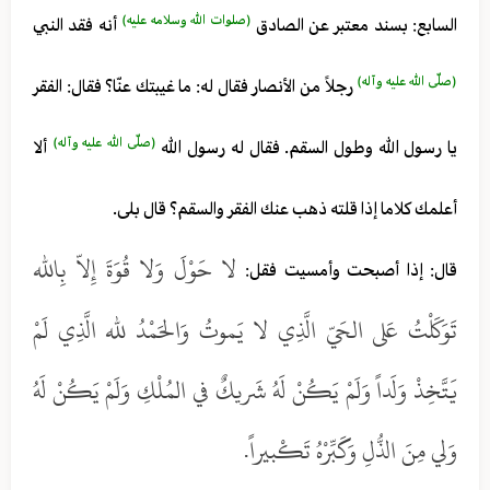
(صلوات الله وسلامه عليه)
السابع: بسند معتبر عن الصادق
أنه فقد النبي
(صلّى الله عليه وآله)
رجلاً من الأنصار فقال له: ما غيبتك عنّا؟ فقال: الفقر
(صلّى الله عليه وآله)
يا رسول الله وطول السقم. فقال له رسول الله
ألا
أعلمك كلاما إذا قلته ذهب عنك الفقر والسقم؟ قال بلى.
لا حَوْلَ وَلا قُوَةَ إِلاّ بِالله
قال: إذا أصبحت وأمسيت فقل:
تَوَكَلْتُ عَلى الحَيّ الَّذِي لا يَموتُ وَالحَمْدُ لله الَّذِي لَمْ
يَتَّخِذْ وَلَداً وَلَمْ يَكُنْ لَهُ شَريكٌ في المُلْكِ وَلَمْ يَكُنْ لَهُ
وَلي مِنَ الذُّلِ وَكَبِّرْهُ تَكْبيراً.