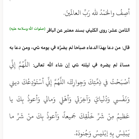
أصِفُ والحَمْدُ لله رَبِّ العالَمينَ.
(صلوات الله وسلامه عليه)
الثامن عشر: روى الكليني بسند معتبر عن الباقر
قال: من دعا بهذا الدعاء صباحا لم يضرّه في يومه شي، ومن دعا به
اللَّهُمَّ إِنِّي
مساءً لم يضره في ليلته شي إن شاء الله تعالى:
أصْبَحْتُ في ذِمَّتِكَ وَجِوارِكَ، اللَّهُمَّ إِنِّي أسْتَوْدِعُكَ ديني
وَنَفْسي وَدُنْيايَ وَآخِرَتي وَأهْلي وَمالي وَأعوذُ بِكَ يا
عَظيمُ مِنْ شَرِّ خَلْقِكَ جَميعاً، وَأعوذُ بِكَ منْ شَرِّ ما
يَبْلِسُ بِهِ إبْليسُ وَجُنودَهُ.