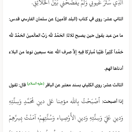
الَّذِي سَتَرَ عُيوبي وَلَمْ يَفْضَحْني بَيْنَ الخَلائِقِ.
الثاني عشر: روى في كتاب (البلد الأمين) عن سلمان الفارسي قدس:
ما من عبد يقول حين يصبح ثلاثا: الحَمْدُ لله رَبِّ العالَمينَ الحَمْدُ لله
حَمْداً كَثِيراً طَيّبا مُبارَكا فِيهِ إِلاّ صرف الله عنه سبعين نوعا من البلاء
أدناها الهم.
(عليه السلام)
الثالث عشر: روى الكليني بسند معتبر عن الباقر
قال: تقول
أصْبَحْتُ بِالله مؤمِنا عَلى دينِ مُحَمَّدٍ وَسِنَّتِهِ
إذا أصبحت:
وَدينِ عَليّ وَسِنَّتِهِ وَدينِ الأَوْصِياء وَسُنَّتِهِمْ، آمَنْتُ بِسِرِّهِمْ