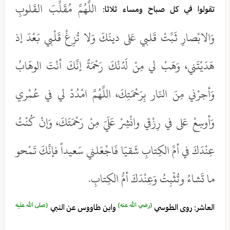
اللَّهُمَّ مُقَلِّبَ القَلوبِ
تقولوا في كل صباح ومساء ثلاثا:
وَالابْصارِ ثَبِّتْ قَلبي عَلى دينَكَ وَلا تُزِغْ قَلْبي بَعْدَ إذ
هَدَيْتَني، وَهَبْ لي مِنْ لَدُنْكَ رَحْمَةً إنَّكَ أنْتَ الوهّابُ
وَأجرْني مِنَ النّار بِرَحْمَتِكَ، اللَّهُمَّ امْدُدْ لي في عُمْري
وَأوسِعْ عَلى في رِزْقي وانْشِرْ عَلَيّ مِنْ رَحْمَتَكَ، وَإنْ كُنْتُ
عِنْدَكَ في أمِّ الكِتابِ شَقيّا فَاجْعَلني سَعيداً فإنَّكَ تَمْحو
ما تَشاءُ وتُثْبِتُ وَعِنْدَكَ أمُّ الكِتابِ.
(رضي الله عنه)
(صلى الله عليه
العاشر: روى الطوسي
وابن طاووس عن النبي