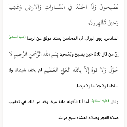
تُصْبِحونَ وَلَهُ الحَمْدُ في السَّماواتِ وَالارضِ وَعَشِيا
وَحينَ تُظْهِرونَ.
(عليه السلام)
السادس: روى البرقي في المحاسن بسند موثق عن الرضا
بِسْمِ الله الرَّحْمنِ الرَّحيمِ لا
إنّ من قال ثلاثا حين يصبح ويُمْسي:
حَوْلَ وَلا قوةَ إِلاّ بِالله العَليّ العَظيمِ
لم يخف شيطانا ولا
سلطانا ولا جذاما ولا برصا.
(عليه السلام)
وقال
: أما أنا فأقوله مائة مرة. وقد مر ذلك في تعقيب
صلاة الفجر وصلاة العشاء سبع مرات.