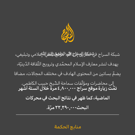
شبكة السراج في الطريق إلى الله
شبكة السراج في الطريق إلى الله؛ موقع ثقافي، إعلامي وتبليغي،
يهدف لنشر معارف الإسلام المحمّدي وترويج الثّقافة الدّينيّة،
يضمّ بساتين من المحتوى الهادف في مختلف المجالات، مضافا
إلى محاضرات ومؤلّفات سماحة الشّيخ حبيب الكاظمي.
تمّت زيارة موقع سراج ٤,٨٠٠,٠٠٠ مرة خلال الستة أشهر
الماضية، كما ظهر في نتائج البحث في محركات
البحث٢٢,٢٩٠,٠٠٠ مرّة.
منابع الحكمة