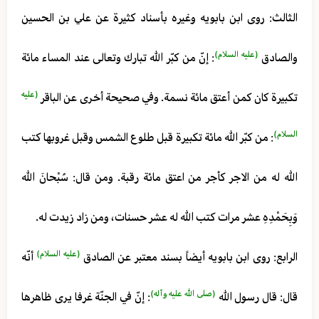
الثالث: روى ابن بابويه وغيره بأسناد كثيرة عن علي بن الحسين
(عليه السلام)
والصادق
: إنّ من كبّر الله تبارك وتعالى عند المساء مائة
(عليه
تكبيرة كان كمن أعتق مائة نسمة. وفي صحيحة أخرى عن الباقر
السلام)
: من كبّر الله مائة تكبيرة قبل طلوع الشمس وقبل غروبها كتب
الله له من الاجر كأجر من اعتق مائة رقبة. ومن قال: سُبْحانَ الله
وَبِحَمْدِهِ عشر مرات كتب الله له عشر حسنات، ومن زاد زيدت له.
(عليه السلام)
الرابع: روى ابن بابويه أيضاً بسند معتبر عن الصادق
أنّه
(صلى الله عليه وآله)
قال: قال رسول الله
: إنّ في الجنّة غرفا يرى ظاهرها