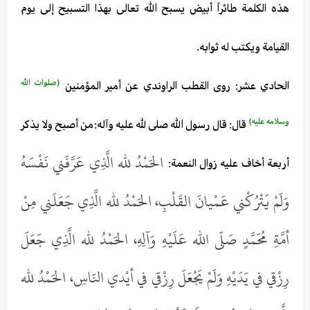
هذه الكلمة طائراً أبيض يسبح الله تعالى بهذا التسبيح إلى يوم
القيامة ويكتب له ثوابه.
(صلوات الله
الحادي عشر: روى القطب الراوندي عن أمير المؤمنين
وسلامه عليه)
قال: قال رسول الله صلى لله عليه وآله:من أصبح ولا يذكر
الحَمْدُ لله الَّذِي عَرَّفَني نَفْسَهُ
أربعة أخاف عليه زوال النعمة:
وَلَمْ يَتْرُكْني عَمْيانَ القَلْبِ، الحَمْدُ لله الَّذِي جَعَلَني مِنْ
أمَّةِ مُحَمَّدٍ صَلّى الله عَلَيْهِ وَآلِهِ، الحَمْدُ لله الَّذِي جَعَلَ
رِزْقي في يَدَيْهِ وَلَمْ يَجْعَلَ رِزْقي في أيْدي النّاسِ، الحَمْدُ لله