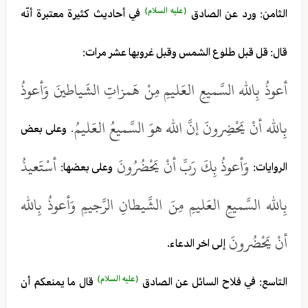
(عليه السلام)
الثامن: ورد عن الصادق
في أحاديث كثيرة معتبرة أنّه
قال: قل قبل طلوع الشمس وقبل غروبها عشر مرات:
أعوذُ بِالله السَّميعِ العَليمِ مِنْ هَمزاتِ الشَياطينَ وَأعوذُ
بِالله أنْ يَحْضِرونَ إنَّ الله هوَ السَّميعُ العَليمُ.
وعلى بعض
وَأعوذُ بِكَ رَبِّ أنْ يَحْضُرُونَ
أسْتَعيذُ
الروايات:
وعلى بعضها:
بِالله السَّميعِ العَليمِ مِنَ الشَّيطانِ الرَّجيمِ وَأعوذُ بِالله
أنْ يَحْضُرونَ
إلى اخر الدعاء.
(عليه السلام)
التاسع: في فلاح السائل عن الصادق
قال ما يمنعكم أن