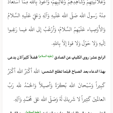
وَعَلانيَتِهِمْ وَشاهِدِهِمْ وَغائِبِهِمْ، وَأعوذُ بِالله مِمّا اسْتَعاذَ
مِنْهُ رَسولَ الله صَلّى الله عَلَيهِ وَآلِهِ وَعَليّ عَلَيهِ السَّلامُ
وَالأَوْصِياء عَلَيْهِمُ السَّلامُ، وَأرْغَبُ إِلى الله فيما رَغِبوا
إلَيهِ وَلا حَوْلَ وَلا قوةَ إِلاّ بِاللّهِ.
(عليه السلام)
الرابع عشر: روى الكليني عن الصادق
فضلاً كَثِيراً لان يدعى
الله أكْبَرُ الله أكْبَرُ
بهذا الدعاء بعد الصباح قبلما تطلع الشمس:
كَبِيراً وَسُبْحانَ الله بُكْرَةً وَأصيلاً وَالحَمْدُ لله رَبِّ
العالَمينَ كَثِيراً لا شَريكَ لَهُ وَصَلّى الله عَلى مُحَمَّدٍ وَآلِهِ.
(عليه السلام)