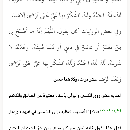
لَكَ، لَكَ الحَمْدُ وَلَكَ الشُّكْرَ بِها عَليَّ حَتّى تَرْضى إلاهَنا.
وفي بعض الروايات كان يقول: اللَّهُمَّ إِنَّهُ ما أصْبَحَ بي
مِنْ نِعْمَةٍ أو عافيةٍ في دينٍ أو دُنْيا فَمِنْكَ وَحْدَكَ لا
شَريكَ لَكَ لَكَ الحَمْدُ وَلَكَ الشُّكْرَ بِها عَليَّ حَتّى تَرْضى
وَبَعْدَ الرِّضا
عشر مرات، وكلاهما حسن.
السابع عشر: روى الكليني والبرقي بأسناد معتبرة عن الصادق والكاظم
(عليهما السلام)
قالا: إذا أمسيت فنظرت إلى الشمس في غروب وإدبار
فقل هذا القول فإنه أمان من كل سبع ومن شرّ الشيطان الرجيم