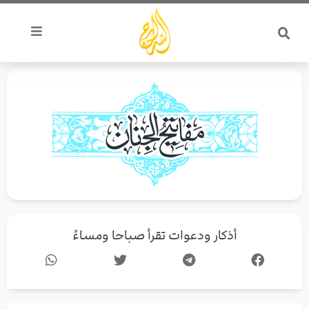
خطي
لى
لمحتوى
أذكار ودعوات تقرأ صباحا ومساءً