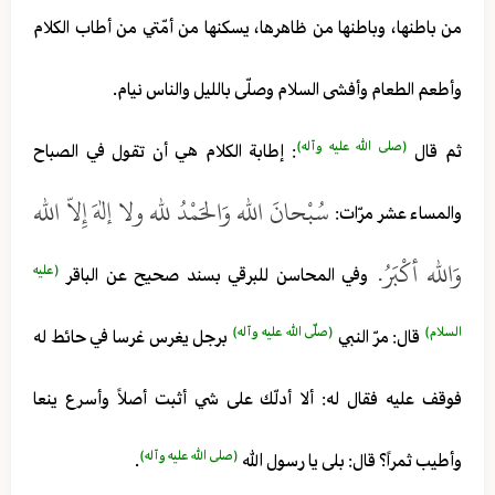
من باطنها، وباطنها من ظاهرها، يسكنها من أمّتي من أطاب الكلام
وأطعم الطعام وأفشى السلام وصلّى بالليل والناس نيام.
(صلى الله عليه وآله)
ثم قال
: إطابة الكلام هي أن تقول في الصباح
سُبْحانَ الله وَالحَمْدُ لله ولا إلهَ إِلاّ الله
والمساء عشر مرّات:
وَالله أكْبَرُ.
(عليه
وفي المحاسن للبرقي بسند صحيح عن الباقر
السلام)
(صلّى الله عليه وآله)
قال: مرّ النبي
برجل يغرس غرسا في حائط له
فوقف عليه فقال له: ألا أدلّك على شي أثبت أصلاً وأسرع ينعا
(صلى الله عليه وآله)
وأطيب ثمراً؟ قال: بلى يا رسول الله
.