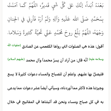
بَعْدَهُ أبَداً، إنَّكَ عَلى كُلِّ شَيٍ قَديرٌ، اللَّهُمَّ كَما آمَنْتُ
بِمُحَمَّدٍ صَلّى الله عَلَيهِ وَآلِهِ وَلَمْ أرَهُ فَأرِني في الجِنانِ
وَجْهَهُ، اللَّهُمَّ بَلِّغْ روحَ مُحَمَّدٍ عَنِّي تَحيَّةً كَثيرةً وَسَلاما.
(صلوات الله
أقول: هذه هي الصلوات التي رواها الكفعمي عن الصادق
وسلامه عليه)
(عليهم السلام)
أنّه قال: من أراد أن يسرّ محمداً وآل محمد
فليصلِّ بها عليهم. واعلم أن للصباح والمساء دعوات كثيرة لا يسع
وجيزتنا هذه لأكثر مما أوردناه، وسيأتي أيضاً عشر دعوات مما يدعى
به في كل صباح ومساء ونحن قد أثبتناها في المفاتيح في خلال