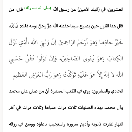
(صلّى الله عليه وآله)
العشرون: في (البلد الأمين) عن رسول الله
قال: من
فَالله
قال هذا القول حين يصبح سبعا حفظه الله عزَّ وجلَّ يومه ذلك:
خَيْرٌ حافِظا وَهوَ أرْحَمُ الرّاحِمينَ إنَّ وَلييَ الله الَّذِي نَزَّلَ
الكِتابَ وَهوَ يَتَولى الصّالِحينَ، فِإنْ تَوَلّوا فَقُلْ حَسْبي
الله لا إلهَ إِلاّ هوَ عَلَيْهِ تَوَكَلْتُ وَهوَ رَبُّ العَرْشِ العَظيمِ.
الحادي والعشرون: روي في الكتب المعتبرة أنّ من صلى على محمد
وآل محمد بهذه الصلوات ثلاث مرات صباحا وثلاث مرات في اَّخر
النهار غفرت ذنوبه وأديم سروره واستجيب دعاؤه ووسع في رزقه