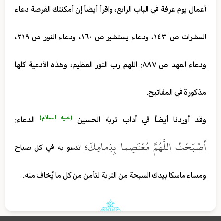
أعمال يوم عرفة في الباب الرابع، واقرأ أيضاً إن أمكنتك الفرصة دعاء
العشرات ص ١٤٣، ودعاء يستشير ص ١٦٠، ودعاء النور ص ٢١٩،
ودعاء العهد ص ٨٨٧: اللهم رب النور العظيم، وهذه الأدعية كلها
مذكورة في المفاتيح.
(عليه السلام)
وقد أوردنا أيضاً في اَّداب تربة الحسين
الدعاء:
أصْبَحْتُ اللَّهُمَّ مُعْتَصِما بِذِمامِكَ؛
تدعو به في كل صباح
ومساء ماسكا بيدك السبحة من التربة لتأمن من كل ما يُخاف منه.