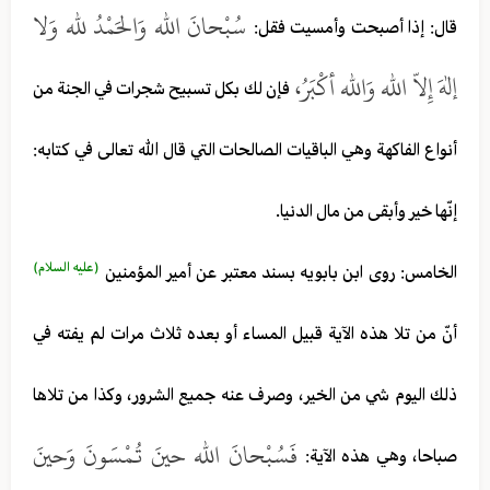
سُبْحانَ الله وَالحَمْدُ لله وَلا
قال: إذا أصبحت وأمسيت فقل:
إلهَ إِلاّ الله وَالله أكْبَرُ،
فإن لك بكل تسبيح شجرات في الجنة من
أنواع الفاكهة وهي الباقيات الصالحات التي قال الله تعالى في كتابه:
إنّها خير وأبقى من مال الدنيا.
(عليه السلام)
الخامس: روى ابن بابويه بسند معتبر عن أمير المؤمنين
أنّ من تلا هذه الآية قبيل المساء أو بعده ثلاث مرات لم يفته في
ذلك اليوم شي من الخير، وصرف عنه جميع الشرور، وكذا من تلاها
فَسُبْحانَ الله حينَ تُمْسَونَ وَحينَ
صباحا، وهي هذه الآية: