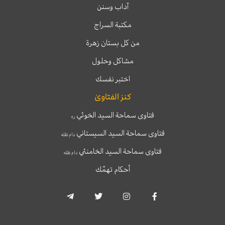
آداب وسنن
مكتبة السراج
من كل بستان زهرة
مشاكل وحلول
اختبر نفسك
كنز الفتاوىٰ
فتاوى سماحة السيد الخوئي
ره
فتاوى سماحة السيد السيستاني
دام ظله
فتاوى سماحة السيد الخامنئي
دام ظله
أحكام تهمّك
T
T
I
F
e
w
n
a
l
i
s
c
e
t
t
e
g
t
a
b
r
e
g
o