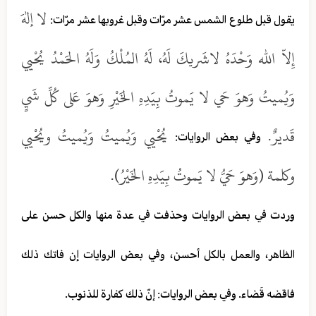
لا إلهَ
يقول قبل طلوع الشمس عشر مرّات وقبل غروبها عشر مرّات:
إِلاّ الله وَحْدَهُ لاشَريكَ لَهُ، لَهُ المُلْكُ وَلَهُ الحَمْدُ يُحْيي
وَيُميتُ وَهوَ حَي لا يَموتُ بِيَدِهِ الخَيْرِ وَهوَ عَلى كُلِّ شَيٍ
قَديرٌ.
يُحْيي وَيُميتُ وَيُميتُ ويُحْيي
وفي بعض الروايات:
وكلمة (وَهوَ حَيُّ لا يَموتُ بِيَدِهِ الخَيْرُ).
وردت في بعض الروايات وحذفت في عدة منها والكل حسن على
الظاهر، والعمل بالكل أحسن، وفي بعض الروايات إن فاتك ذلك
فاقضه قَضاء. وفي بعض الروايات: إنّ ذلك كفارة للذنوب.