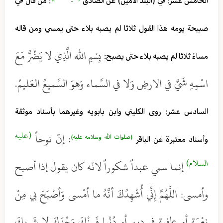
الخامس عشر: في (البلد الأمين) عن الصادق
: من قال في
صبيحة يومه هذا القول ثلاثا لم يصبه بلاء حتى يمسي ومن قاله
بِسْمِ الله الَّذِي لا يَضُرُّ مَعَ
مساءً ثلاثا لم يصبه بلاء حتى يصبح:
اسْمِهِ شَيٌ في الارضِ وَلا في السَّماء وَهوَ السَّميعُ العَليمُ.
السادس عشر: روى الكليني وابن بابويه وغيرهما بأسناد موثقة
(عليه
إنّ نوحاً
(صلوات الله وسلامه عليه)
وأسناد معتبرة عن الباقر
:
السلام)
إنما سمي عبداً شكوراً لانّه كان يقول إذا أصبح
وأمسى: اللَّهُمَّ إِنِّي أُشْهِدُكَ أنَّهُ ما أمْسى وَأصْبَحَ بي مِنْ
نِعْمَةٍ أو عافيةٍ في دينٍ أو دُنْيا فَمِنْكَ وَحْدَكَ لا شَريكَ