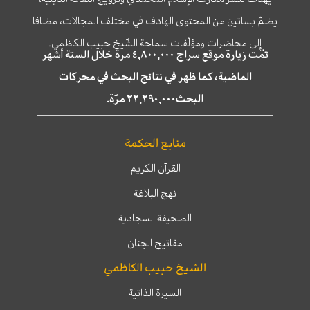
يضمّ بساتين من المحتوى الهادف في مختلف المجالات، مضافا
إلى محاضرات ومؤلّفات سماحة الشّيخ حبيب الكاظمي.
تمّت زيارة موقع سراج ٤,٨٠٠,٠٠٠ مرة خلال الستة أشهر
الماضية، كما ظهر في نتائج البحث في محركات
البحث٢٢,٢٩٠,٠٠٠ مرّة.
منابع الحكمة
القرآن الكريم
نهج البلاغة
الصحيفة السجادية
مفاتيح الجنان
الشيخ حبيب الكاظمي
السيرة الذاتية