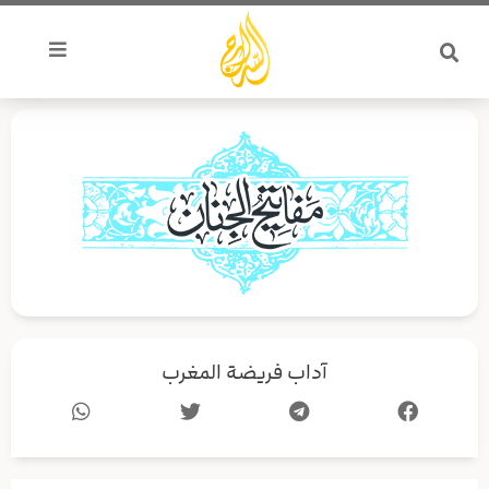
خطي
لى
لمحتوى
آداب فريضة المغرب