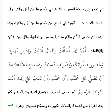
ثم تبادر إلى صلاة المغرب ولا ينبغي تأخيرها عن أوّل وقتها وقد
بالغت الأحاديث المأثورة في المنع عن تأخيرها عن أوّل وقتها، وإذا
أردت أن تصلي فأذّن وأقم متأدبا بما مرّ من آدابها، وقل بين الأذان
اللَّهُمَّ إِنِّي أَسْأَلُكَ بإقْبالِ لَيْلِكَ وَإدْبارِ نَهارِكَ
والإقامة:
وَحُضورِ صَلَواتِكَ وَأصْواتِ دُعاتِكَ وتَسْبيحِ مَلائِكَتِكَ
أنْ تُصَلّي عَلى مُحَمَّدٍ وَآل مُحَمَّدٍ وَأنْ تَتوبَ عَليّ إنَّكَ أنْتَ
التَوابُ الرَّحيمُ.
ثم تصلي المغرب بجميع اَّدابه وشرائطه وتكبّر
(عليها
بعد الفراغ من الصلاة بالثلاث تكبيرات وتسبّح تسبيح الزهراء