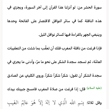
سورة الحشر من: لو أنزلنا هذا القرآن إلى آخر السورة، ويجزي في
هذه النافلة كما في سائر النوافل الاقتصار على الفاتحة وحدها
وينبغي الجهر بالقراءة فيها كسائر نوافل الليل.
فإذا فرغت من نافلة المغرب فلك أن تعقّب بما شئت من‌ التعقيبات
العامّة، ثم تسجد سجدة الشكر على نحو ما مرّ، وأدنى ما يجزي في
سجدة الشكر أن تقول: شكراً شكراً شكراً. وروى الكليني عن الصادق
(عليه السلام)
قال: إذا فرغت من صلاة المغرب فامسح جبينك بيدك
بِسْمِ الله الَّذِي لا إلهَ إِلاّ هُوَ عالِمُ الغَيبِ
وقل ثلاثا: