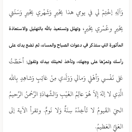
وَآلِهِ إخْتِمْ لي في يومي هذا بِخَيرٍ وَشَهْري بِخَيرٍ وَسَنَتي
بِخَيرٍ وعُمْري بِخَيرٍ،
وتهلل وتستعيذ بالله بالتهليل والاستعاذة
المأثورة التي ستذكر في دعوات الصباح والمساء، ثم تضع يدك على
أحَطْتُ
رأسك وتمرّها على وجهك، وتأخذ لحيتك بيدك وتقول:
عَلى نَفْسي وَأهْلي وَمالي وَوَلَدي مِنْ غائِبٍ وَشاهِدٍ بِالله
الَّذِي لا إلهَ إِلاّ هُوَ عالِمُ الغَيْبِ وَالشَّهادَةِ الرَّحْمنُ الرَّحيمُ
الحيّ القَيومُ لا تَأخِذَهُ سِنَةٌ وَلا نَومٌ. وتقرأ الآية إلى
العَليُّ العَظيمُ.