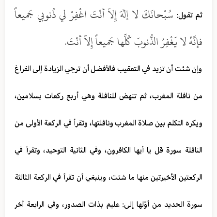
سُبْحانَكَ لا إلهَ إِلاّ أنْتَ اغْفِرْ لي ذُنوبي جَميعاً
ثم تقول:
فإنَّهُ لا يَغْفِرُ الذُّنوبَ كُلِّها جَميعاً إِلاّ أنْتَ.
وإن شئت أن تزيد في التعقيب فالأفضل أن ترجي الزيادة إلى الفراغ
من نافلة المغرب، ثم تنهض للنافلة وهي أربع ركعات بسلامين،
ويكره التكلم بين صلاة المغرب ونافلتها، وتقرأ في الركعة الأولى من
النافلة سورة قل يا أيها الكافرون، وفي الثانية التوحيد، وتقرأ في
الركعتين الأخيرتين منها ما شئت، وينبغي أن تقرأ في الركعة الثالثة
سورة الحديد من أوّلها إلى: عليم بذات الصدور، وفي الرابعة آخر