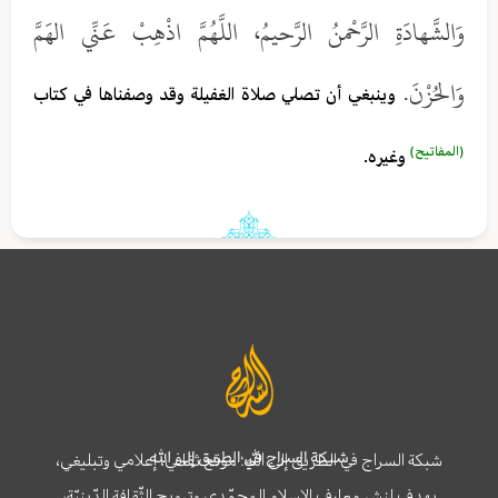
وَالشَّهادَةِ الرَّحْمنُ الرَّحيمُ، اللَّهُمَّ اذْهِبْ عَنِّي الهَمَّ
وَالحُزْنَ.
وينبغي أن تصلي صلاة الغفيلة وقد وصفناها في كتاب
(المفاتيح)
وغيره.
شبكة السراج في الطريق إلى الله
شبكة السراج في الطريق إلى الله؛ موقع ثقافي، إعلامي وتبليغي،
يهدف لنشر معارف الإسلام المحمّدي وترويج الثّقافة الدّينيّة،