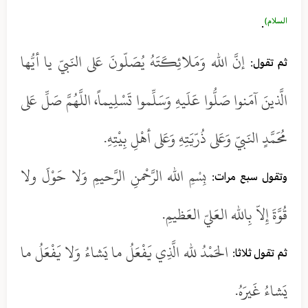
السلام)
.
إنَّ الله وَمَلائِكَتَهُ يُصَلّونَ عَلى النَبيّ يا أيُّها
ثم تقول:
الَّذينَ آمَنوا صَلُّوا عَلَيهِ وَسَلِّموا تَسْلِيماً، اللَّهُمَّ صَلِّ عَلى
مُحَمَّدٍ النَبيّ وَعَلى ذُرّيَتِهِ وَعَلى أهْلِ بِيْتِهِ.
بِسْمِ الله الرَّحْمنِ الرَّحيمِ وَلا حَوْلَ ولا
وتقول سبع مرات:
قُوَّةَ إِلاّ بِالله العَليّ العَظيمِ.
الحَمْدُ لله الَّذِي يَفْعَلُ ما يَشاءُ وَلا يَفْعَلُ ما
ثم تقول ثلاثا:
يَشاءُ غَيرَهُ.