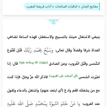
مفاتيح الجنان
» الباقيات الصالحات
» آداب فريضة المغرب
ينبغي الاشتغال حينئذ بالتسبيح والاستغفار، فهذه الساعة تضاهي
وسَبِّحْ بِحَمْدِ رَبِّكَ
الغداة شرفا وفضلاً وقال تعالى:
قَبْلَ طُلُوع
(صلوات الله وسلامه عليه)
الشَّمس وقَبْلَ الغُروبِ، وعن الصادق
قال: إذا
(أي أشرفت على الغروب)
تغيّرت الشمس
فاذكر الله عزَّ وجلَّ. فإذا كنت
مع من يشغلك فقم وادع (أي ابتعد عنهم) واشتغل بالدعاء وتقول
يا مَنْ خَتَمَ النُبوّةَ بِمُحَمَّدٍ صَلّى الله عَلَيهِ
عند الغروب: