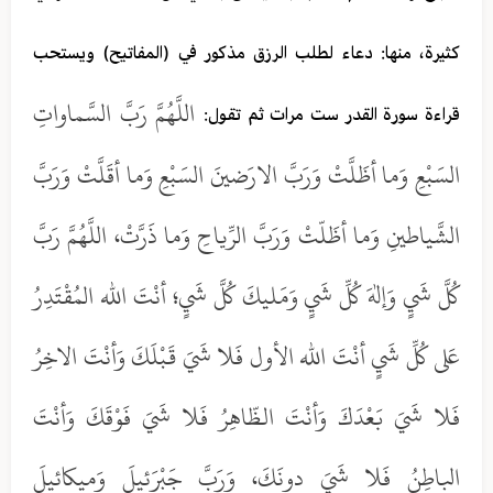
كثيرة، منها: دعاء لطلب الرزق مذكور في (المفاتيح) ويستحب
اللَّهُمَّ رَبَّ السَّماواتِ
قراءة سورة القدر ست مرات ثم تقول:
السَبْعِ وَما أظَلَّتْ وَرَبَّ الارَضينَ السَبْعِ وَما أقَلَّتْ وَرَبَّ
الشَّياطينِ وَما أظَلّتْ وَرَبَّ الرِّياحِ وَما ذَرَّتْ، اللَّهُمَّ رَبَّ
كُلَّ شَيٍ وَإلهَ كُلِّ شَيٍ وَمَليكَ كُلَّ شَيٍ؛ أنْتَ الله المُقْتَدِرُ
عَلى كُلِّ شَيٍ أنْتَ الله الأول فَلا شَيَ قَبْلَكَ وَأنْتَ الاخِرُ
فَلا شَيَ بَعْدَكَ وَأنْتَ الظّاهِرُ فَلا شَيَ فَوْقَكَ وَأنْتَ
الباطِنُ فَلا شَيَ دونَكَ، وَرَبَّ جَبْرَئيلَ وَميكائيلَ