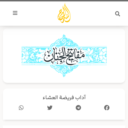
خطي
لى
لمحتوى
آداب فريضة العشاء