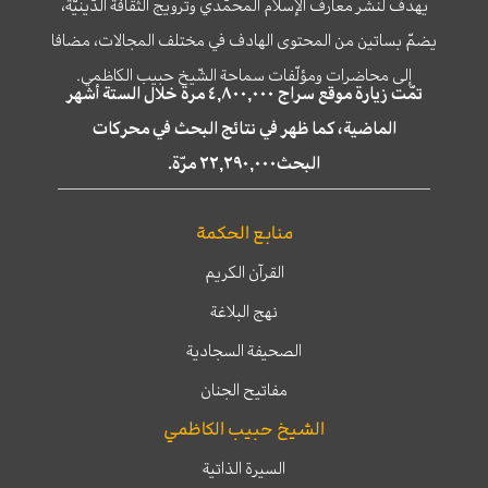
يهدف لنشر معارف الإسلام المحمّدي وترويج الثّقافة الدّينيّة،
يضمّ بساتين من المحتوى الهادف في مختلف المجالات، مضافا
إلى محاضرات ومؤلّفات سماحة الشّيخ حبيب الكاظمي.
تمّت زيارة موقع سراج ٤,٨٠٠,٠٠٠ مرة خلال الستة أشهر
الماضية، كما ظهر في نتائج البحث في محركات
البحث٢٢,٢٩٠,٠٠٠ مرّة.
منابع الحكمة
القرآن الكريم
نهج البلاغة
الصحيفة السجادية
مفاتيح الجنان
الشيخ حبيب الكاظمي
السيرة الذاتية