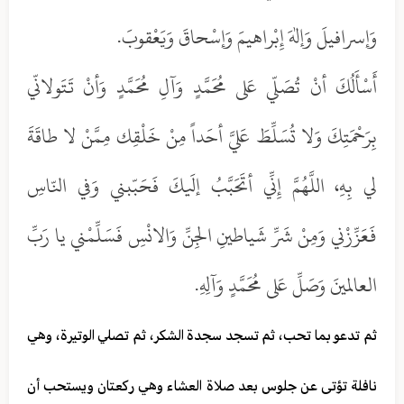
وَإسرافيلَ وَإلهَ إِبْراهيمَ وَإسْحاقَ وَيَعْقوبَ.
أَسْأَلُكَ أنْ تُصَلّي عَلى مُحَمَّدٍ وَآلِ مُحَمَّدٍ وَأنْ تَتَولانّي
بِرَحْمَتِكَ وَلا تُسَلِّطَ عَليَّ أحَداً مِنْ خَلْقِك مِمَّنْ لا طاقَةَ
لي بِهِ، اللَّهُمَّ إِنِّي أتَحَبَّبُ إلَيكَ فَحَبّبني وَفي النّاسِ
فَعَزِّزْني وَمِنْ شَرِّ شَياطينِ الجِنِّ وَالانْسِ فَسَلِّمْني يا رَبِّ
العالمينَ وَصَلِّ عَلى مُحَمَّدٍ وَآلِهِ.
ثم تدعو بما تحب، ثم تسجد سجدة الشكر، ثم تصلي الوتيرة، وهي
نافلة تؤتى عن جلوس بعد صلاة العشاء وهي ركعتان ويستحب أن