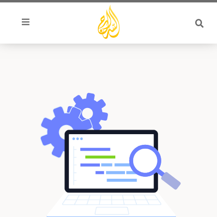
خطي
لى
لمحتوى