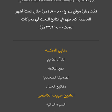
تمّت زيارة موقع سراج ٤,٨٠٠,٠٠٠ مرة خلال الستة أشهر
الماضية، كما ظهر في نتائج البحث في محركات
البحث٢٢,٢٩٠,٠٠٠ مرّة.
منابع الحكمة
القرآن الكريم
نهج البلاغة
الصحيفة السجادية
مفاتيح الجنان
الشيخ حبيب الكاظمي
السيرة الذاتية