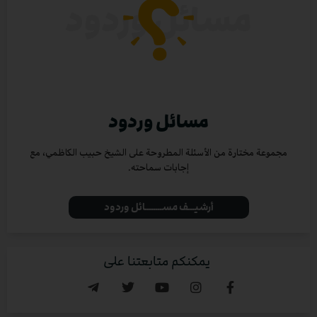
مسائل وردود
مجموعة مختارة من الأسئلة المطروحة على الشيخ حبيب الكاظمي، مع
إجابات سماحته.
أرشيـــف مســــــــائل وردود
يمكنكم متابعتنا على
ا
ل
ن
س
ت
غ
ر
T
T
Y
I
F
e
w
o
n
a
l
i
u
s
c
e
t
t
t
e