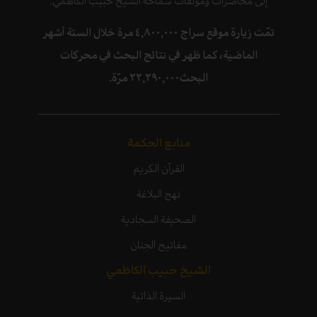
إلى محاضرات ومؤلّفات سماحة الشّيخ حبيب الكاظمي.
تمّت زيارة موقع سراج ٤,٨٠٠,٠٠٠ مرة خلال الستة أشهر
الماضية، كما ظهر في نتائج البحث في محركات
البحث٢٢,٢٩٠,٠٠٠ مرّة.
منابع الحكمة
القرآن الكريم
نهج البلاغة
الصحيفة السجادية
مفاتيح الجنان
الشيخ حبيب الكاظمي
السيرة الذاتية