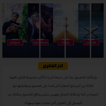
g
t
u
a
b
r
e
b
g
o
a
r
e
r
o
m
a
k
-
m
-
p
f
l
a
n
e
كنز الفتاوىٰ
بإمكانك الحصول هنا على نسخة فريدة لأكبر مجموعة فتاوى فقهية
لثلاثة من المراجع العظام التي قمنا على فحصها ومطابقتها مع
المصادر، كما بإمكانك التمتع بفهرس سلس ونافع للجميع يمكنك من
الوصول إلى الفتوى التي تبحث عنها بسهولة.