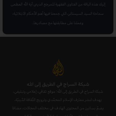
إليك هذه الباقة من الفتاوى الفقهية للمرجع الديني آية الله العظمى
سماحة السيد السيستاني التي جمعنا فيها أهم الأحكام الابتلائية،
وعملنا على مطابقتها مع مصادرها.
شبكة السراج في الطريق إلى الله
شبكة السراج في الطريق إلى الله؛ موقع ثقافي، إعلامي وتبليغي،
يهدف لنشر معارف الإسلام المحمّدي وترويج الثّقافة الدّينيّة،
يضمّ بساتين من المحتوى الهادف في مختلف المجالات، مضافا