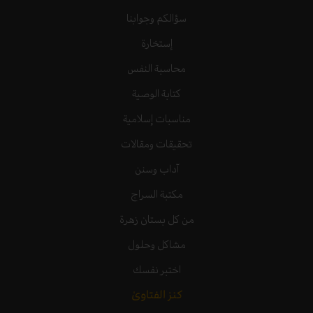
سؤالكم وجوابنا
إستخارة
محاسبة النفس
كتابة الوصية
مناسبات إسلامية
تحقيقات ومقالات
آداب وسنن
مكتبة السراج
من كل بستان زهرة
مشاكل وحلول
اختبر نفسك
كنز الفتاوىٰ